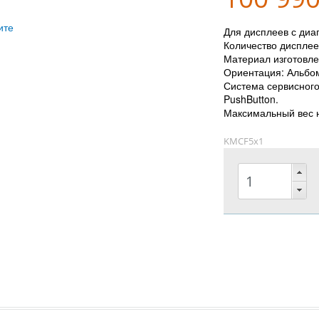
ите
Для дисплеев с диа
Количество дисплее
Материал изготовл
Ориентация: Альбо
Система сервисного
PushButton.
Максимальный вес на
KMCF5х1