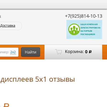
+7(925)814-10-13
u
Доставка
Корзина:
0
Найти
имер:
2х2
Р
 дисплеев 5х1 отзывы
0
Р