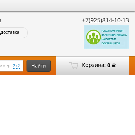
+7(925)814-10-13
u
Доставка
Корзина:
0
Найти
имер:
2х2
Р