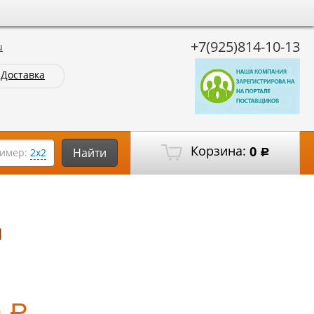
+7(925)814-10-13
u
Доставка
Корзина:
0
Найти
имер:
2х2
Р
ы
0
Р