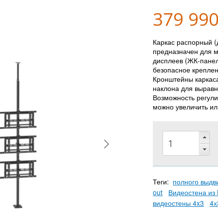
379 99
Каркас распорный (
предназначен для м
дисплеев (ЖК-пане
безопасное крепле
Кронштейны каркаса
наклона для выравн
Возможность регули
можно увеличить или
Теги:
полного выдв
out
Видеостена из 
видеостены 4x3
4х