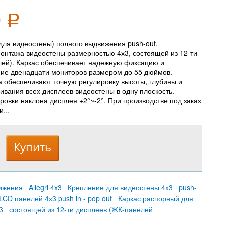
0
Р
для видеостены) полного выдвижения push-out,
онтажа видеостены размерностью 4х3, состоящей из 12-ти
лей). Каркас обеспечивает надежную фиксацию и
ние двенадцати мониторов размером до 55 дюймов.
 обеспечивают точную регулировку высоты, глубины и
ивания всех дисплеев видеостены в одну плоскость.
ровки наклона дисплея +2°~-2°. При производстве под заказ
...
ижения
Allegri 4x3
Крепление для видеостены 4х3
push-
LCD панелей 4х3 push in - pop out
Каркас распорный для
3
состоящей из 12-ти дисплеев (ЖК-панелей