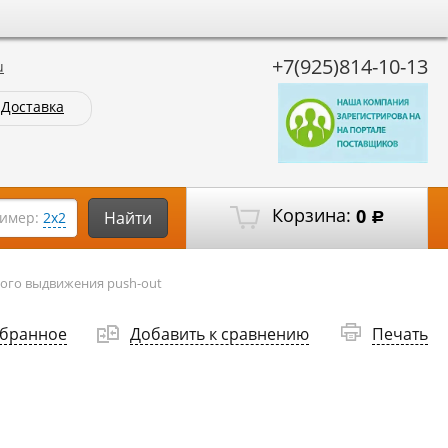
+7(925)814-10-13
u
Доставка
Корзина:
0
Найти
имер:
2х2
Р
ного выдвижения push-out
збранное
Добавить к сравнению
Печать