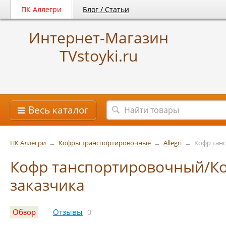
ПК Аллегри
Блог / Статьи
Интернет-Магазин
TVstoyki.ru
Весь каталог
ПК Аллегри
→
Кофры транспортировочные
→
Allegri
→
Кофр тан
Кофр танспортировочный/К
заказчика
Обзор
Отзывы
0