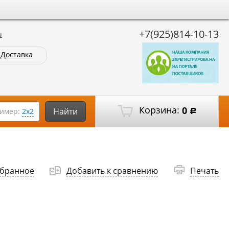
+7(925)814-10-13
u
Доставка
Корзина:
0
Найти
имер:
2х2
Р
збранное
Добавить к сравнению
Печать