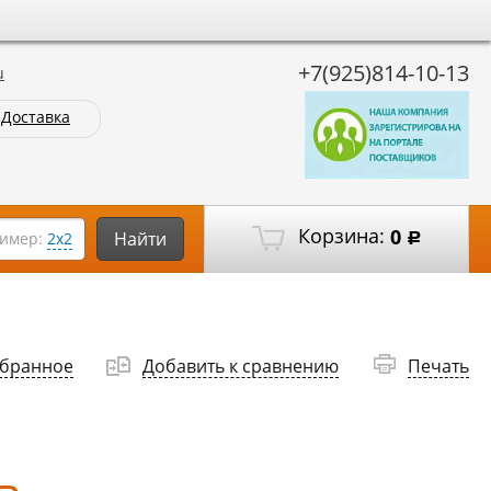
+7(925)814-10-13
u
Доставка
Корзина:
0
Найти
имер:
2х2
Р
збранное
Добавить к сравнению
Печать