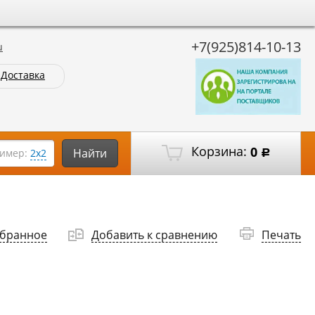
+7(925)814-10-13
u
Доставка
Корзина:
0
Найти
имер:
2х2
Р
збранное
Добавить к сравнению
Печать