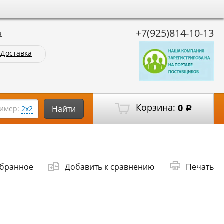
+7(925)814-10-13
u
Доставка
Корзина:
0
Найти
имер:
2х2
Р
збранное
Добавить к сравнению
Печать