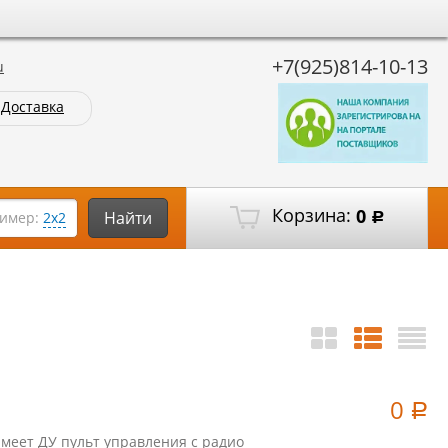
+7(925)814-10-13
u
Доставка
Корзина:
0
Найти
имер:
2х2
Р
0
Р
имеет ДУ пульт управления с радио