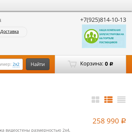
+7(925)814-10-13
u
Доставка
Корзина:
0
Найти
имер:
2х2
Р
258 990
Р
жа видеостены размерностью 2х4,