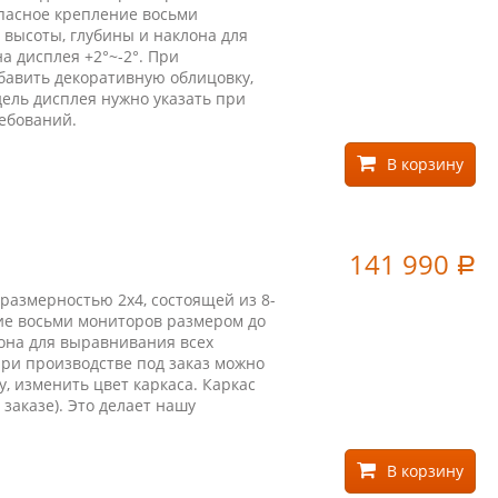
опасное крепление восьми
высоты, глубины и наклона для
а дисплея +2°~-2°. При
бавить декоративную облицовку,
дель дисплея нужно указать при
ребований.
В корзину
141 990
Р
размерностью 2х4, состоящей из 8-
ие восьми мониторов размером до
она для выравнивания всех
При производстве под заказ можно
, изменить цвет каркаса. Каркас
заказе). Это делает нашу
В корзину