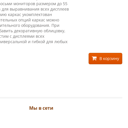
восьми мониторов размером до 55
 для выравнивания всех дисплеев
анию каркас укомплектован
ительных опций каркас можно
нительного оборудования. При
бавить декоративную облицовку,
стим с дисплеями всех
универсальной и гибкой для любых
В корзину
Мы в сети