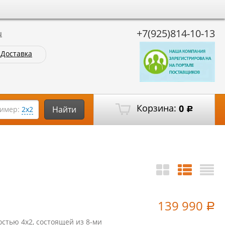
+7(925)814-10-13
u
Доставка
Корзина:
0
Найти
имер:
2х2
Р
139 990
Р
стью 4х2, состоящей из 8-ми